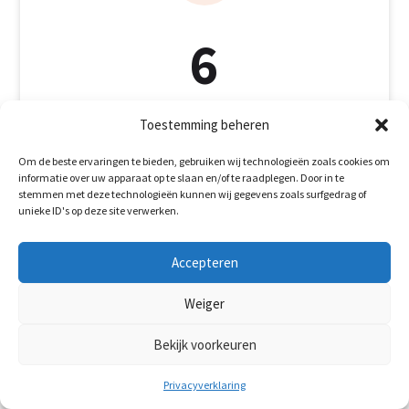
6
dakspecialist
Toestemming beheren
Om de beste ervaringen te bieden, gebruiken wij technologieën zoals cookies om
informatie over uw apparaat op te slaan en/of te raadplegen. Door in te
stemmen met deze technologieën kunnen wij gegevens zoals surfgedrag of
unieke ID's op deze site verwerken.

Accepteren
Weiger
20+
Bekijk voorkeuren
Privacyverklaring
Jaar ervaring